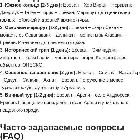
1. Южное кольцо (2-3 дня):
Ереван – Хор Вирап – Нораванк –
Джермук – Татев – Горис – Ереван. Маршрут для ценителей
горных пейзажей и древней архитектуры.
2. Озёрный маршрут (1-2 дня):
Ереван – озеро Севан –
монастырь Севанаванк – Дилижан – монастырь Агарцин –
Ереван. Идеально для летнего отдыха.
3. Исторический трип (1 день):
Ереван – Эчмиадзин –
Звартноц – храм Гарни – монастырь Гегард. Концентрация
объектов ЮНЕСКО.
4. Северное направление (2 дня):
Ереван – Спитак – Ванадзор
– Одзун – Санаин – Ахпат – Ереван. Погружение в менее
туристическую, аутентичную Армению.
5. Винный тур (1-2 дня):
Ереван – Арени – село Хндзореск –
Ереван. Посещение виноделен в селе Арени и уникального
пещерного города.
Часто задаваемые вопросы
(FAQ)