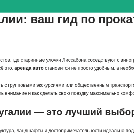
алии: ваш гид по прок
тов, где старинные улочки Лиссабона соседствуют с виног
ё это,
аренда авто
становится не просто удобным, а нео
ть с групповыми экскурсиями или общественным транспорто
ить внимание и как сделать свою поездку максимально комф
угалии — это лучший выбор
труктура, ландшафты и достопримечательности идеально по