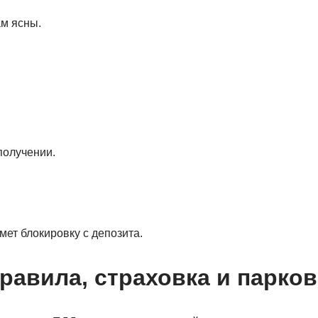
ам ясны.
получении.
мет блокировку с депозита.
правила, страховка и парко