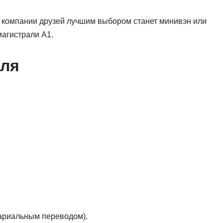
ли компании друзей лучшим выбором станет минивэн или
магистрали A1.
иля
тариальным переводом).