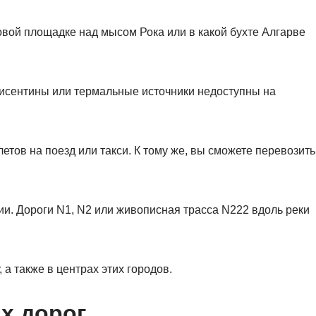
овой площадке над мысом Рока или в какой бухте Алгарве
исентины или термальные источники недоступны на
етов на поезд или такси. К тому же, вы сможете перевозить
ии. Дороги N1, N2 или живописная трасса N222 вдоль реки
а также в центрах этих городов.
х дорог