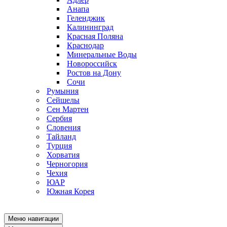
Анапа
Геленджик
Калининград
Красная Поляна
Краснодар
Минеральные Воды
Новороссийск
Ростов на Дону
Сочи
Румыния
Сейшелы
Сен Мартен
Сербия
Словения
Тайланд
Турция
Хорватия
Черногория
Чехия
ЮАР
Южная Корея
Меню навигации