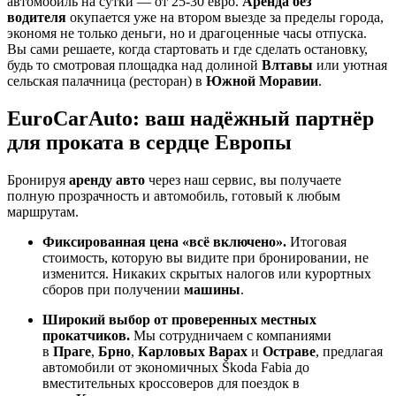
автомобиль на сутки — от 25-30 евро.
Аренда без
водителя
окупается уже на втором выезде за пределы города,
экономя не только деньги, но и драгоценные часы отпуска.
Вы сами решаете, когда стартовать и где сделать остановку,
будь то смотровая площадка над долиной
Влтавы
или уютная
сельская палачница (ресторан) в
Южной Моравии
.
EuroCarAuto: ваш надёжный партнёр
для проката в сердце Европы
Бронируя
аренду авто
через наш сервис, вы получаете
полную прозрачность и автомобиль, готовый к любым
маршрутам.
Фиксированная цена «всё включено».
Итоговая
стоимость, которую вы видите при бронировании, не
изменится. Никаких скрытых налогов или курортных
сборов при получении
машины
.
Широкий выбор от проверенных местных
прокатчиков.
Мы сотрудничаем с компаниями
в
Праге
,
Брно
,
Карловых Варах
и
Остраве
, предлагая
автомобили от экономичных Škoda Fabia до
вместительных кроссоверов для поездок в