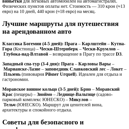
виньетки
для легковых автомобилей на автомагистралях.
Физических пунктов оплаты нет. Стоимость — 310 крон (≈13
евро) на 10 дней, 440 крон (≈18 евро) на месяц.
Лучшие маршруты для путешествия
на арендованном авто
Классика Богемии (4-5 дней):
Прага
–
Карлштейн
–
Кутна-
Гора
(Костница) –
Чески-Штернберк
–
Чески-Крумлов
–
Глубока-над-Влтавой
– возвращение в Прагу по трассе
D3
.
Западный спа-тур (3-4 дня):
Прага
–
Карловы Вары
–
Марианске-Лазне
–
заповедник Славковский лес
–
Локет
–
Пльзень
(пивоварня
Pilsner Urquell
). Идеален для отдыха и
гастрономии.
Моравское винное кольцо (3-5 дней):
Брно
–
Моравский
Крас
(пещеры) –
Зноймо
–
Леднице-Вальтице
(садово-
парковый комплекс ЮНЕСКО) –
Микулов
–
Тельч
(ЮНЕСКО). Маршрут для ценителей вина,
архитектуры и спокойного отдыха.
Советы для безопасного и