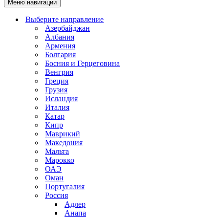
Меню навигации
Выберите направление
Азербайджан
Албания
Армения
Болгария
Босния и Герцеговина
Венгрия
Греция
Грузия
Исландия
Италия
Катар
Кипр
Маврикий
Македония
Мальта
Марокко
ОАЭ
Оман
Португалия
Россия
Адлер
Анапа