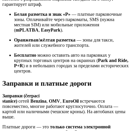
гарантирует штраф.
Белая разметка и знак «P»
— платные парковочные
зоны. Оплачивайте через паркоматы, SMS (нужна
местная SIM) или мобильные приложения
(
mPLATBA
,
EasyPark
).
Оранжевая/жёлтая разметка
— зоны для такси,
жителей или служебного транспорта.
Бесплатно
можно оставить авто на парковках у
крупных торговых центров на окраинах (
Park and Ride,
P+R
) и в небольших городах за пределами исторических
центров.
Заправки и платные дороги
Заправки (čerpací
stanice)
сетей
Benzina
,
OMV
,
EuroOil
встречаются
повсеместно, многие работают круглосуточно. Оплата —
картой или наличными (чешские кроны). На автобанах цены
выше.
Платные дороги — это
только система электронной