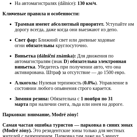
На автомагистралях (dálnice):
130 км/ч
.
Ключевые правила и особенности:
Трамваи имеют абсолютный приоритет.
Уступайте им
дорогу всегда, даже когда они выезжают из депо.
Свет фар:
Ближний свет или дневные ходовые
огни
обязательны
круглосуточно.
Виньетка (dálniční známka):
Для движения по
автомагистралям (знак
D
)
обязательна электронная
виньетка
. Убедитесь при получении авто, что она
активирована. Штраф за отсутствие — до 1500 евро.
Алкоголь:
Нулевая терпимость (
0.0‰
). Управление в
состоянии любого опьянения строго карается.
Зимняя резина:
Обязательна с
1 ноября по 31
марта
при наличии снега, льда или инея на дороге.
Парковки: внимание, Modré zóny!
Самая частая ошибка туристов — парковка в синих зонах
(Modré zóny).
Это резидентские зоны только для местных
жителей с разрешением. Парковка там даже на 5 минут