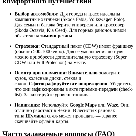
комфортного путешествия
Выбор автомобиля:
Для города и трасс идеальны
компактные хэтчбеки (Škoda Fabia, Volkswagen Polo).
Для семьи и багажа берите универсал или кроссовер
(Škoda Octavia, Kia Ceed). Для горных районов зимой
обязательна
зимняя резина
.
Страховка:
Стандартный пакет (CDW) имеет франшизу
(обычно 500-1000 евро). Для её уменьшения до нуля
можно приобрести дополнительную страховку (Super
CDW или Full Protection) на месте.
Осмотр при получении:
Внимательно
осмотрите
кузов, колёсные диски, стекла и
салон.
Сфотографируйте все повреждения
. Убедитесь,
что они зафиксированы в акте приёмки-передачи (check-
list). Зафиксируйте уровень топлива.
Навигация:
Используйте
Google Maps
или
Waze
. Они
отлично работают в Чехии. В лесистых районах
типа
Шумавы
связь может пропадать — заранее
скачивайте офлайн-карты.
Часто задаваемые вопросы (FAQ)