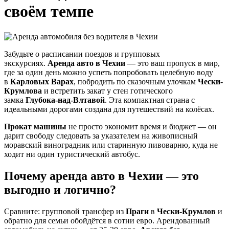
своём темпе
Забудьте о расписании поездов и групповых
экскурсиях.
Аренда авто в Чехии
— это ваш пропуск в мир,
где за один день можно успеть попробовать целебную воду
в
Карловых Варах
, побродить по сказочным улочкам
Чески-
Крумлова
и встретить закат у стен готического
замка
Глубока-над-Влтавой
. Эта компактная страна с
идеальными дорогами создана для путешествий на колёсах.
Прокат машины
не просто экономит время и бюджет — он
дарит свободу следовать за указателем на живописный
моравский виноградник или старинную пивоварню, куда не
ходит ни один туристический автобус.
Почему аренда авто в Чехии — это
выгодно и логично?
Сравните: групповой трансфер из
Праги
в
Чески-Крумлов
и
обратно для семьи обойдётся в сотни евро. Арендованный