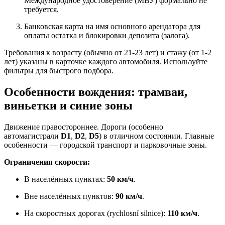
Международное удостоверение (МВУ) формально не
требуется.
Банковская карта на имя основного арендатора для
оплаты остатка и блокировки депозита (залога).
Требования к возрасту (обычно от 21-23 лет) и стажу (от 1-2
лет) указаны в карточке каждого автомобиля. Используйте
фильтры для быстрого подбора.
Особенности вождения: трамваи,
виньетки и синие зоны
Движение правостороннее. Дороги (особенно
автомагистрали
D1
,
D2
,
D5
) в отличном состоянии. Главные
особенности — городской транспорт и парковочные зоны.
Ограничения скорости:
В населённых пунктах:
50 км/ч
.
Вне населённых пунктов:
90 км/ч
.
На скоростных дорогах (rychlosní silnice):
110 км/ч
.