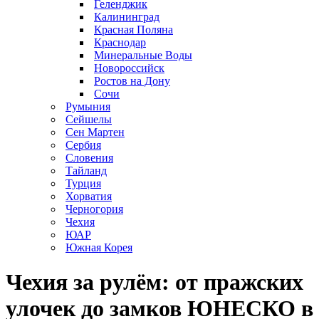
Геленджик
Калининград
Красная Поляна
Краснодар
Минеральные Воды
Новороссийск
Ростов на Дону
Сочи
Румыния
Сейшелы
Сен Мартен
Сербия
Словения
Тайланд
Турция
Хорватия
Черногория
Чехия
ЮАР
Южная Корея
Чехия за рулём: от пражских
улочек до замков ЮНЕСКО в