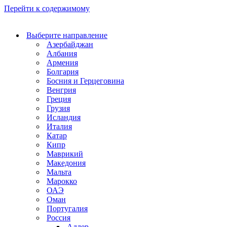
Перейти к содержимому
Выберите направление
Азербайджан
Албания
Армения
Болгария
Босния и Герцеговина
Венгрия
Греция
Грузия
Исландия
Италия
Катар
Кипр
Маврикий
Македония
Мальта
Марокко
ОАЭ
Оман
Португалия
Россия
Адлер